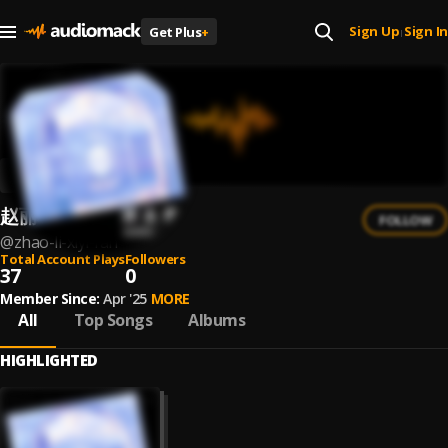
Sign Up
Sign In
Get Plus
+
|
赵丽希/依凡
FOLLOW
@
zhao-li-xiyi-fan
Total Account Plays
Followers
37
0
Member Since:
Apr '25
MORE
All
Top Songs
Albums
HIGHLIGHTED