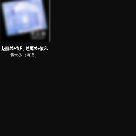
赵丽希/依凡, 趙麗希/依凡
我太傻（粤语）