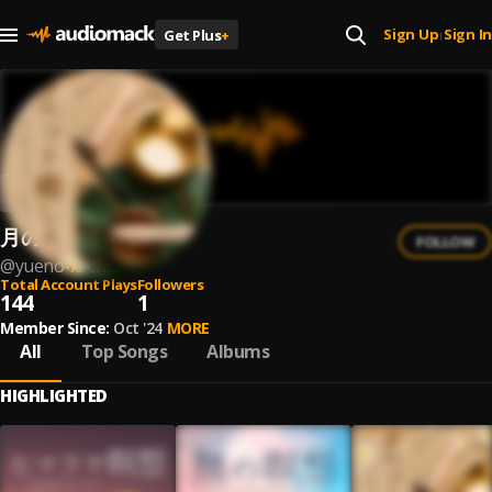
Sign Up
Sign In
Get Plus
+
|
月の息吹
FOLLOW
@
yueno-xi-chui
Total Account Plays
Followers
144
1
Member Since:
Oct '24
MORE
All
Top Songs
Albums
HIGHLIGHTED