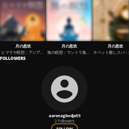
月の息吹
月の息吹
月の息吹
ヒマラヤ瞑想：アジアマントラ・精神統一・心のリセット・呼吸集中
無の瞑想：マントラ集中・心清める・自己統一・メンタル強化・リセット
FOLLOWERS
aaronagbodje59
2
Followers
FOLLOW