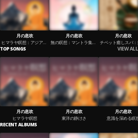
月の息吹
月の息吹
月の息吹
ヒマラヤ瞑想：アジアマントラ・精神統一・心のリセット・呼吸集中
無の瞑想：マントラ集中・心清める・自己統一・メンタル強化・リセット
VIEW ALL
TOP SONGS
月の息吹
月の息吹
月の息吹
ヒマラヤ瞑想
東洋の静けさ
意識を深める瞑
RECENT ALBUMS