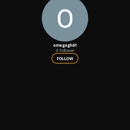
omegagh61
0
Follower
FOLLOW