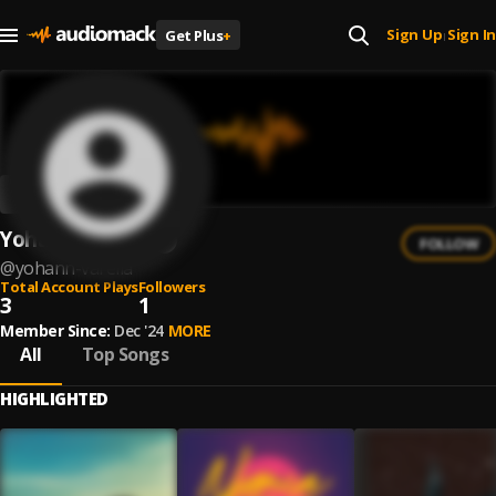
Sign Up
Sign In
Get Plus
+
|
Yohann Varella
FOLLOW
@
yohann-varella
Total Account Plays
Followers
3
1
Member Since:
Dec '24
MORE
All
Top Songs
HIGHLIGHTED