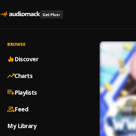
Get Plus
+
BROWSE
Discover
Charts
Playlists
Feed
My Library