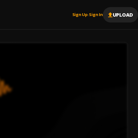
UPLOAD
Sign Up
Sign In
|