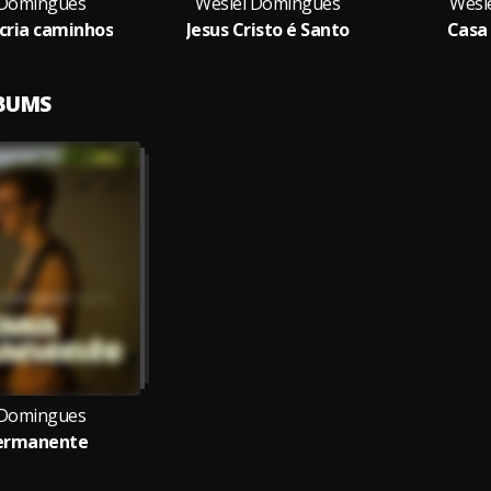
 Domingues
Weslei Domingues
Wesl
cria caminhos
Jesus Cristo é Santo
Casa
LBUMS
 Domingues
ermanente