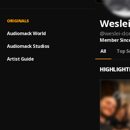
Wesle
ORIGINALS
@
weslei-d
Audiomack World
Member Since
Audiomack Studios
All
Top S
Artist Guide
HIGHLIGHT