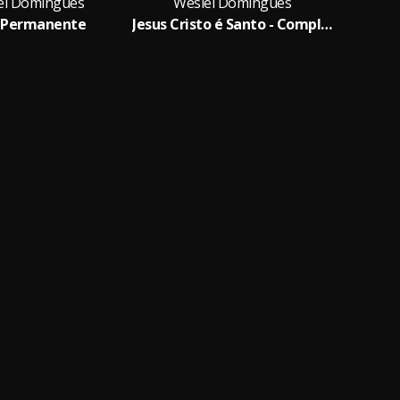
ei Domingues
Weslei Domingues
We
 Permanente
Jesus Cristo é Santo - Completa (Completa)