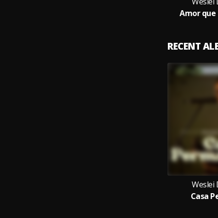
Weslei
Amor que 
RECENT A
Weslei
Casa P