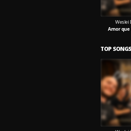
Weslei
Amor que 
TOP SONG