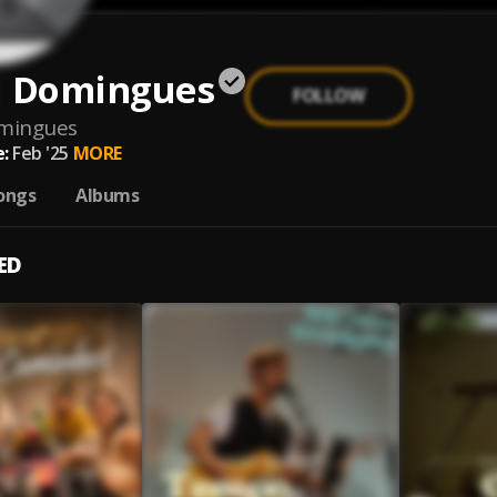
i Domingues
FOLLOW
omingues
:
Feb '25
MORE
ongs
Albums
ED