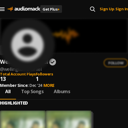
Sign Up
Sign In
Get Plus
+
|
Wellington e Israel
FOLLOW
@
wellington-e-israel
Total Account Plays
Followers
13
1
Member Since:
Dec '24
MORE
All
Top Songs
Albums
HIGHLIGHTED