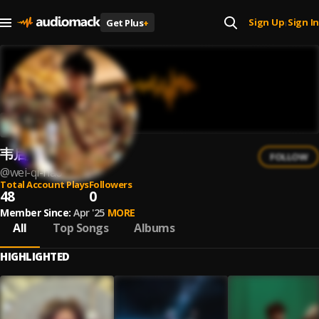
Sign Up
Sign In
Get Plus
+
|
韦启好
FOLLOW
@
wei-qi-hao
Total Account Plays
Followers
48
0
Member Since:
Apr '25
MORE
All
Top Songs
Albums
HIGHLIGHTED