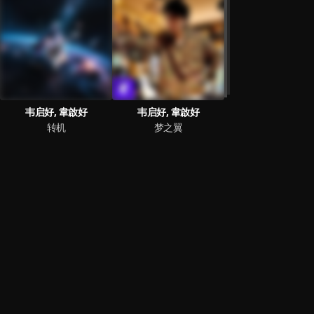
韦启好, 韋啟好
韦启好, 韋啟好
转机
梦之翼