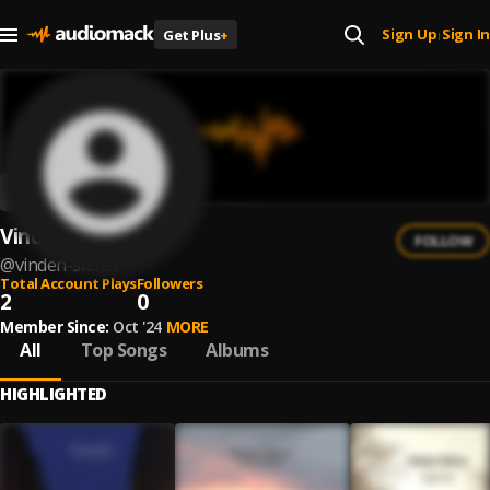
Sign Up
Sign In
Get Plus
+
|
Vinden Skiner
FOLLOW
@
vinden-skiner
Total Account Plays
Followers
2
0
Member Since:
Oct '24
MORE
All
Top Songs
Albums
HIGHLIGHTED