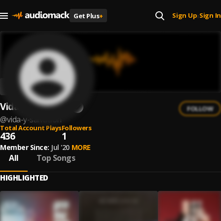
Sign Up
Sign In
Get Plus
+
|
Vida y Salvación
FOLLOW
@
vida-y-salvacion
Total Account Plays
Followers
436
1
Member Since:
Jul '20
MORE
All
Top Songs
HIGHLIGHTED