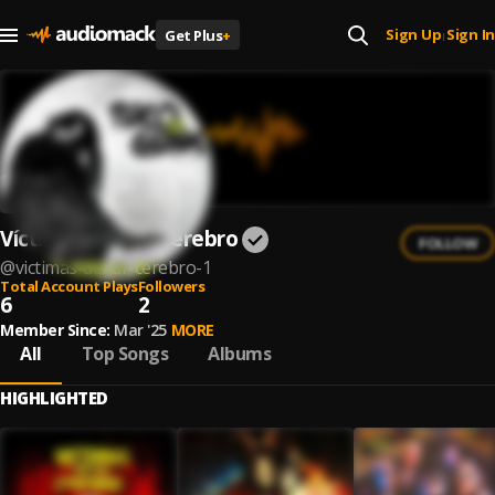
Sign Up
Sign In
Get Plus
+
|
Víctimas del Dr. Cerebro
FOLLOW
@
victimas-del-dr-cerebro-1
Total Account Plays
Followers
6
2
Member Since:
Mar '25
MORE
All
Top Songs
Albums
HIGHLIGHTED