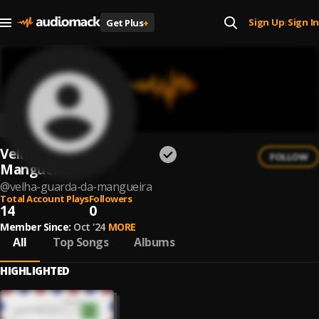
Sign Up
Sign In
Get Plus
+
|
Velha Guarda Da
FOLLOW
Mangueira
@
velha-guarda-da-mangueira
Total Account Plays
Followers
14
0
Member Since:
Oct '24
MORE
All
Top Songs
Albums
HIGHLIGHTED