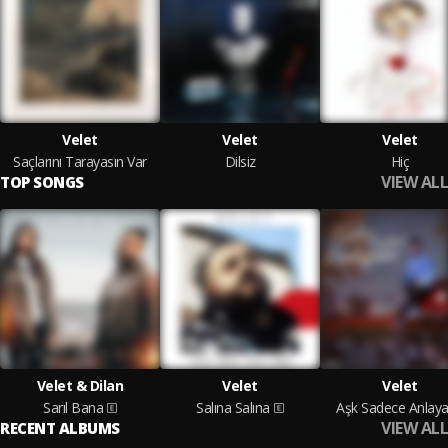
Velet
Velet
Velet
Saçlarını Tarayasın Var
Dilsiz
Hiç
VIEW ALL
TOP SONGS
Velet & Dilan
Velet
Velet
Sarıl Bana
Salına Salına
Aşk Sadece Anlay
VIEW ALL
RECENT ALBUMS