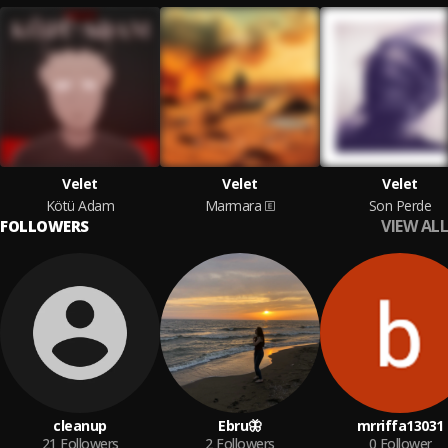
Velet
Velet
Velet
Kötü Adam
Marmara
Son Perde
VIEW ALL
FOLLOWERS
cleanup
Ebru🦋
mrriffa13031
21
Followers
2
Followers
0
Follower