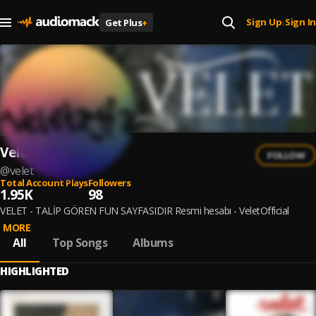
Sign Up
Sign In
Get Plus
+
|
Velet
FOLLOW
@
velet
Total Account Plays
Followers
1.95K
98
VELET - TALİP GÖREN FUN SAYFASIDIR Resmi hesabı - VeletOfficial
MORE
All
Top Songs
Albums
HIGHLIGHTED