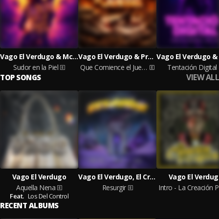
Vago El Verdugo & Mc toby
Vago El Verdugo & Prodbytex
Sudor en la Piel
Que Comience el Juego
Tentación Digital
VIEW ALL
TOP SONGS
Vago El Verdugo
Vago El Verdugo, El Crites, Zainos One
Vago El Verdug
Aquella Nena
Resurgir
I
Feat.
Los Del Control
RECENT ALBUMS