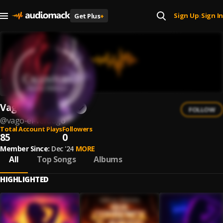
Sign Up
Sign In
Get Plus
+
|
Vago El Verdugo
FOLLOW
@
vago-el-verdugo
Total Account Plays
Followers
85
0
Member Since:
Dec '24
MORE
All
Top Songs
Albums
HIGHLIGHTED