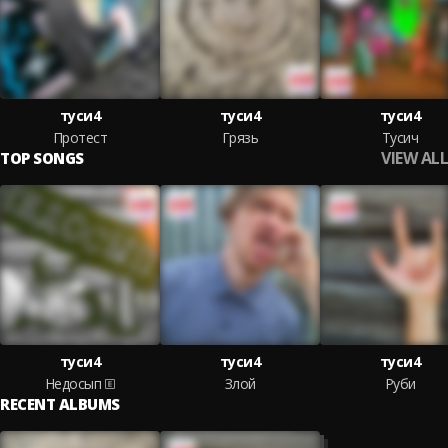
туси4
туси4
туси4
Протест
Грязь
Тусич
VIEW ALL
TOP SONGS
туси4
туси4
туси4
Недосып
Злой
Руби
RECENT ALBUMS