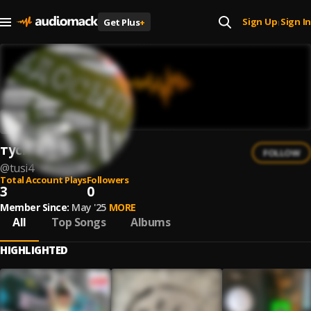
Sign Up
Sign In
Get Plus
+
|
туси4
FOLLOW
@
tusi4
Total Account Plays
Followers
3
0
Member Since:
May '25
MORE
All
Top Songs
Albums
HIGHLIGHTED