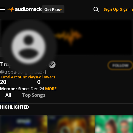
Sign Up
Sign In
Get Plus
+
|
Tropa do grandão
FOLLOW
@
tropa-do-grandao-1
Total Account Plays
Followers
20
0
Member Since:
Dec '24
MORE
All
Top Songs
HIGHLIGHTED