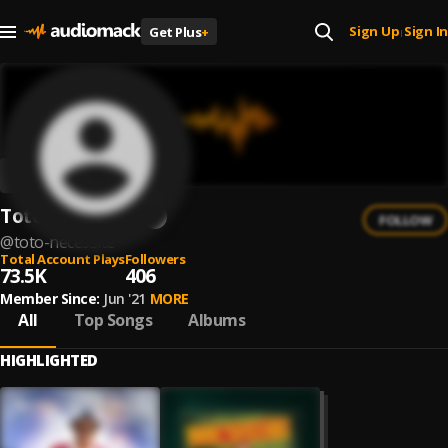
Sign Up
Sign In
Get Plus
+
|
Toto Necéssité
FOLLOW
@
toto-necessite
Total Account Plays
Followers
73.5K
406
Member Since:
Jun '21
MORE
All
Top Songs
Albums
HIGHLIGHTED