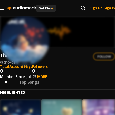
Sign Up
Sign In
Get Plus
+
|
Thổ Dân
FOLLOW
@
tho-dan
Total Account Plays
Followers
0
0
Member Since:
Jul '25
MORE
All
Top Songs
HIGHLIGHTED