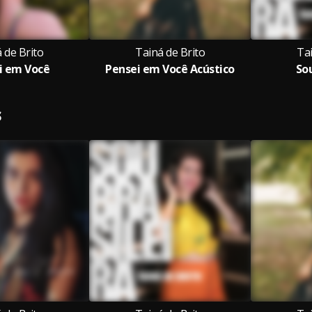
 de Brito
Tainá de Brito
Tai
i em Você
Pensei em Você Acústico
Sou
S