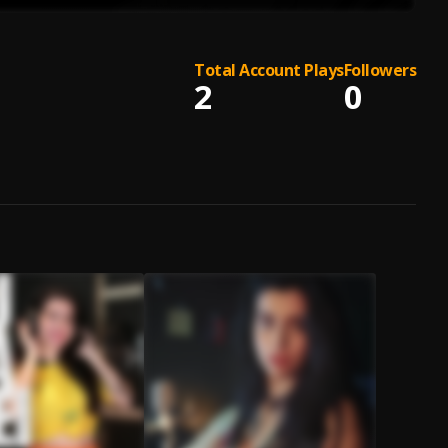
Total Account Plays
Followers
2
0