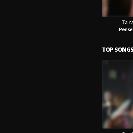
Tainá
Pense
TOP SONG