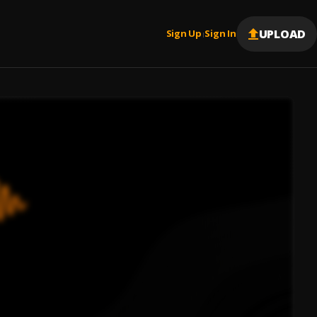
UPLOAD
Sign Up
Sign In
|