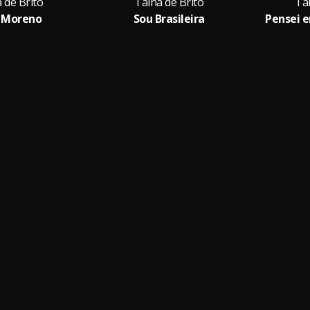
 de Brito
Tainá de Brito
Tai
 Moreno
Sou Brasileira
Pensei e