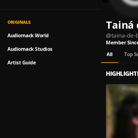
Tainá 
ORIGINALS
@
taina-de-b
Audiomack World
Member Since
Audiomack Studios
All
Top S
Artist Guide
HIGHLIGHT