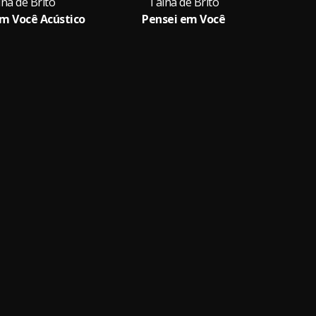
ná de Brito
Tainá de Brito
m Você Acústico
Pensei em Você