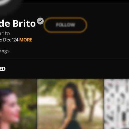
de Brito
FOLLOW
rito
:
Dec '24
MORE
ongs
ED