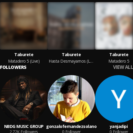
Taburete
Taburete
Taburete
Matadero 5 (Live)
Hasta Desmayarnos (Live)
Matadero 5
VIEW ALL
FOLLOWERS
NBDG MUSIC GROUP
gonzalofernandezsolano
yanjadipi
2.72K
Followers
0
Follower
0
Follower