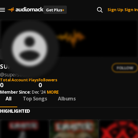
Sign Up
Sign In
Get Plus
+
|
SUPERSTIÇÃO
FOLLOW
@
supersticao
Total Account Plays
Followers
0
0
Member Since:
Dec '24
MORE
All
Top Songs
Albums
HIGHLIGHTED