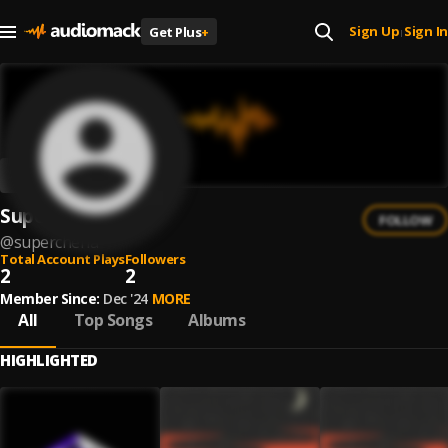
Sign Up
Sign In
Get Plus
+
|
Superchería
FOLLOW
@
supercheria
Total Account Plays
Followers
2
2
Member Since:
Dec '24
MORE
All
Top Songs
Albums
HIGHLIGHTED