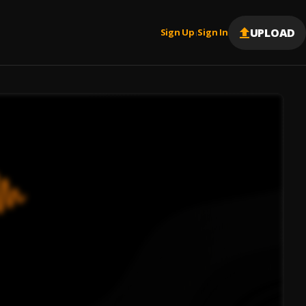
UPLOAD
Sign Up
Sign In
|