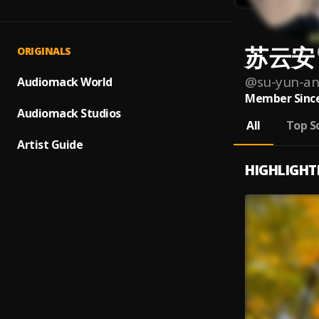
苏云安
ORIGINALS
@
su-yun-an
Audiomack World
Member Since
Audiomack Studios
All
Top S
Artist Guide
HIGHLIGHT