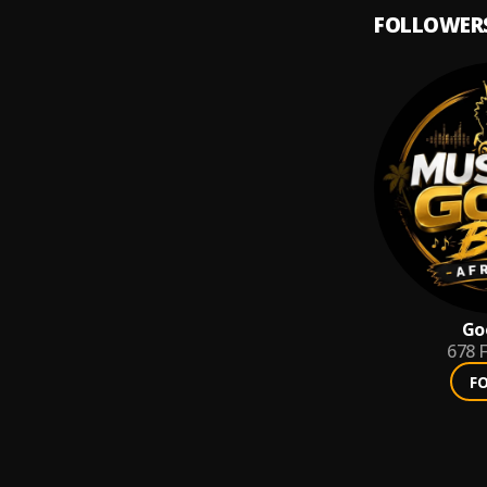
FOLLOWER
Go
678
F
F