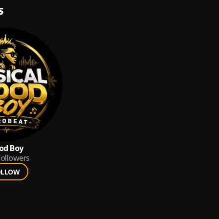
S
od Boy
ollowers
OLLOW