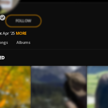
FOLLOW
:
Apr '25
MORE
ongs
Albums
ED