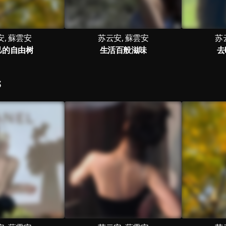
, 蘇雲安
苏云安, 蘇雲安
苏
己的自由树
生活百般滋味
去
S