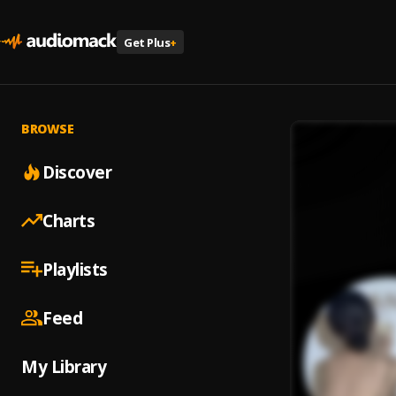
Get Plus
+
BROWSE
Discover
Charts
Playlists
Feed
My Library