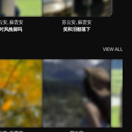
云安, 蘇雲安
苏云安, 蘇雲安
时风挽留吗
笑和泪都落下
VIEW ALL