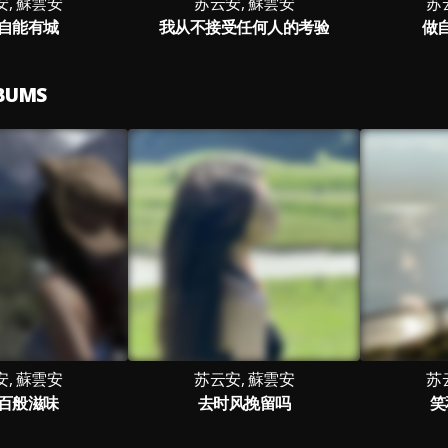
, 蘇雲安
苏云安, 蘇雲安
苏
自能有城
我从不接受任何人的考验
做
LBUMS
, 蘇雲安
苏云安, 蘇雲安
苏
百般滋味
去时风挽留吗
笑