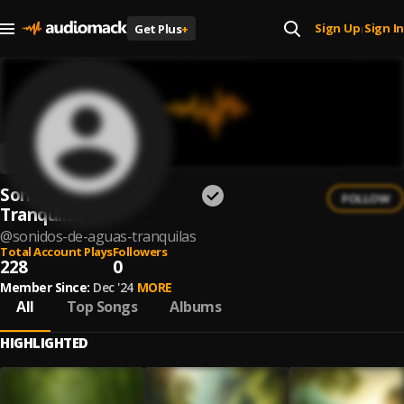
Sign Up
Sign In
Get Plus
+
|
Sonidos de Aguas
FOLLOW
Tranquilas
@
sonidos-de-aguas-tranquilas
Total Account Plays
Followers
228
0
Member Since:
Dec '24
MORE
All
Top Songs
Albums
HIGHLIGHTED