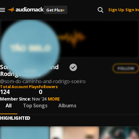
Sign Up
Sign In
Get Plus
+
|
Som do Caminho and
FOLLOW
Rodrigo Soeiro
@
som-do-caminho-and-rodrigo-soeiro
Total Account Plays
Followers
124
0
Member Since:
Nov '24
MORE
All
Top Songs
Albums
HIGHLIGHTED