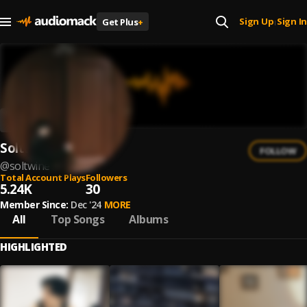
Sign Up
Sign In
Get Plus
+
|
Soltwine
FOLLOW
@
soltwine
Total Account Plays
Followers
5.24K
30
Member Since:
Dec '24
MORE
All
Top Songs
Albums
HIGHLIGHTED