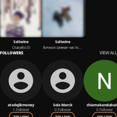
Soltwine
Soltwine
Спасибо
Вечное сияние чистого разума 2023
VIEW ALL
FOLLOWERS
atodejikmoney
Solo Marck
chiamakandubuis
1
Follower
0
Follower
0
Follower
FOLLOW
FOLLOW
FOLLOW