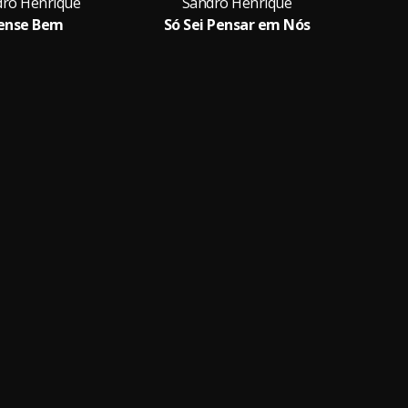
ro Henrique
Sandro Henrique
Sa
ense Bem
Só Sei Pensar em Nós
É 