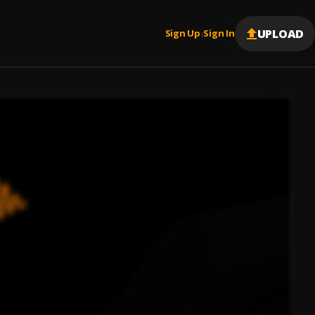
UPLOAD
Sign Up
Sign In
|