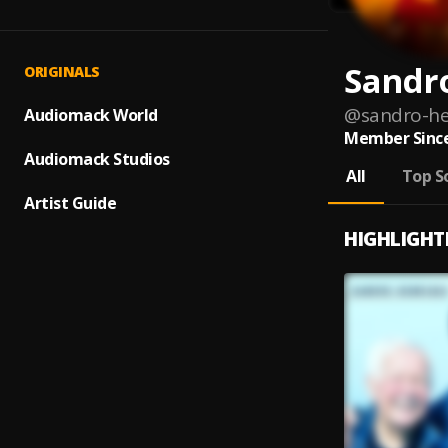
Sandr
ORIGINALS
@
sandro-he
Audiomack World
Member Since
Audiomack Studios
All
Top S
Artist Guide
HIGHLIGHT