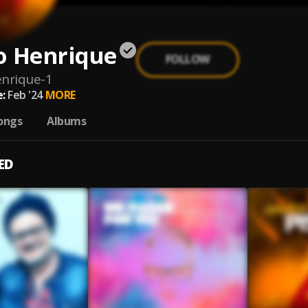
o Henrique
FOLLOW
nrique-1
:
Feb '24
MORE
ongs
Albums
ED