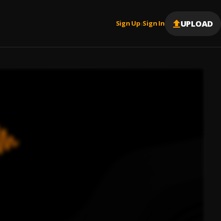
UPLOAD
Sign Up
Sign In
|