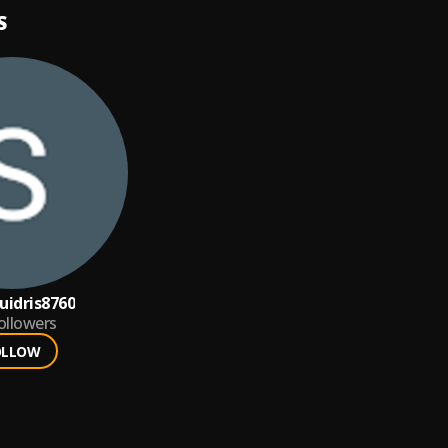
S
uidris8760
ollowers
OLLOW