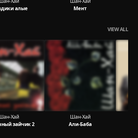
Шан-Хай
Шан-Хай
здики алые
Мент
Сне
VIEW ALL
Шан-Хай
Шан-Хай
чный зайчик 2
Али-Баба