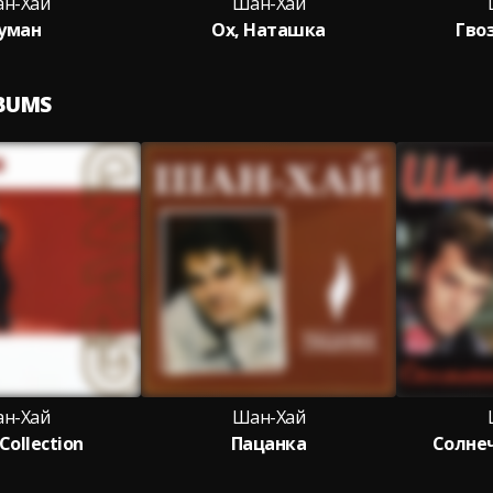
н-Хай
Шан-Хай
уман
Ох, Наташка
Гво
LBUMS
н-Хай
Шан-Хай
Collection
Пацанка
Солне