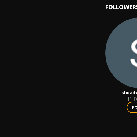
FOLLOWER
shuaib
11
F
F