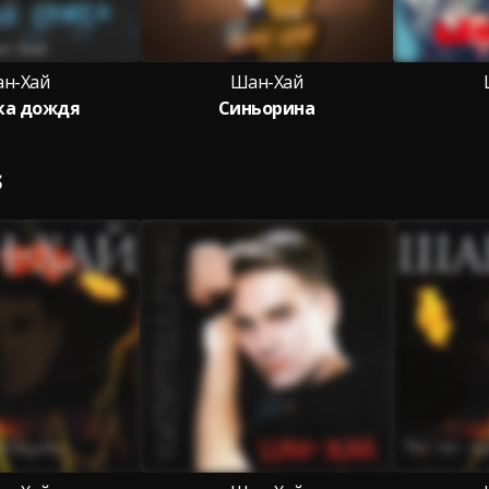
н-Хай
Шан-Хай
ка дождя
Синьорина
S