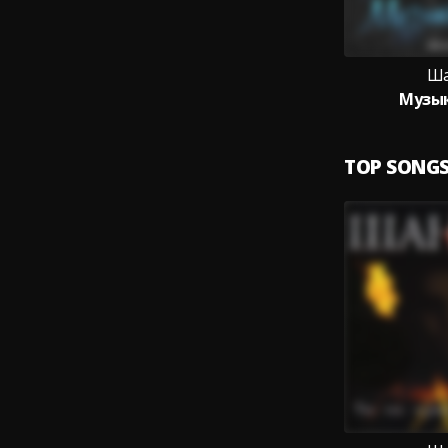
Ша
Музы
TOP SONG