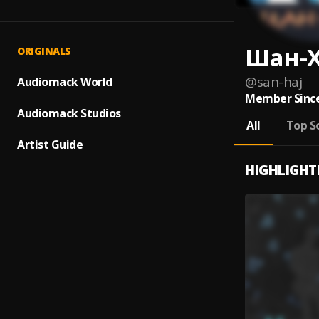
Шан-
ORIGINALS
@
san-haj
Audiomack World
Member Since
Audiomack Studios
All
Top S
Artist Guide
HIGHLIGHT