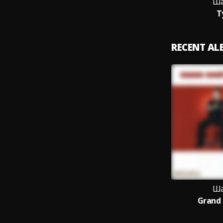
Ша
Т
RECENT A
Ша
Grand 