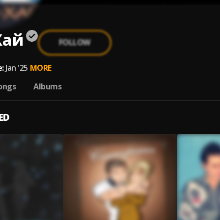
Хай
FOLLOW
:
Jan '25
MORE
ongs
Albums
ED