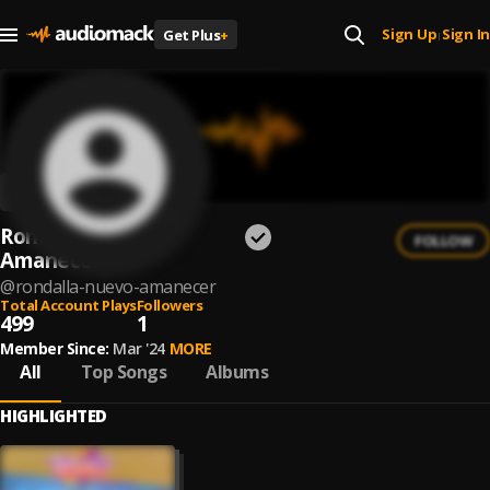
Sign Up
Sign In
Get Plus
+
|
Rondalla Nuevo
FOLLOW
Amanecer
@
rondalla-nuevo-amanecer
Total Account Plays
Followers
499
1
Member Since:
Mar '24
MORE
All
Top Songs
Albums
HIGHLIGHTED