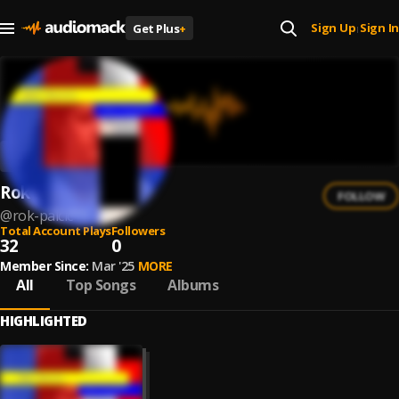
Sign Up
Sign In
Get Plus
+
|
Rok Palčič
FOLLOW
@
rok-palcic
Total Account Plays
Followers
32
0
Member Since:
Mar '25
MORE
All
Top Songs
Albums
HIGHLIGHTED