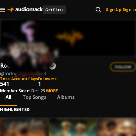
Sign Up
Sign In
Get Plus
+
|
Rodrigo Guerrero
FOLLOW
@
rodrigo-guerrero-8
Total Account Plays
Followers
541
1
Member Since:
Dec '23
MORE
All
Top Songs
Albums
HIGHLIGHTED