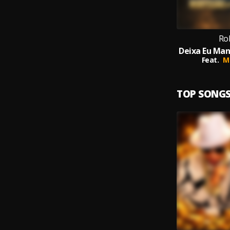
Ro
Feat.
M
TOP SONG