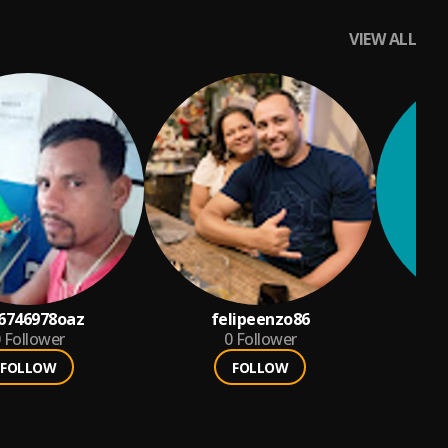
VIEW ALL
6746978oaz
felipeenzo86
Follower
0
Follower
FOLLOW
FOLLOW