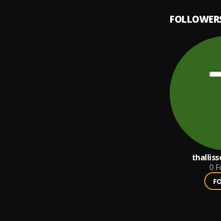
FOLLOWER
thallis
0
F
F