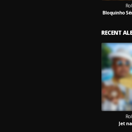
Ro
RECENT A
Ro
Jet na