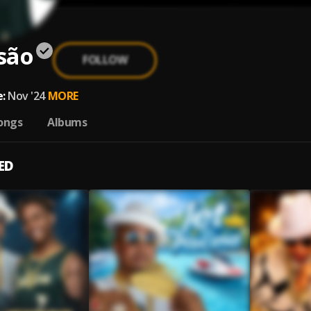
são
FOLLOW
:
Nov '24
MORE
ongs
Albums
ED