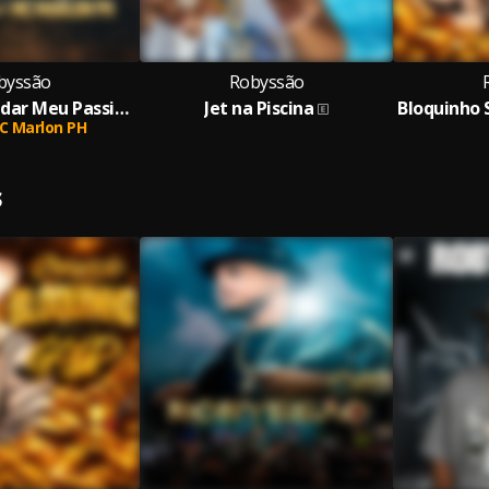
byssão
Robyssão
Deixa Eu Mandar Meu Passinho (Dois pra Lá Dois pra Cá)
Jet na Piscina
C Marlon PH
S