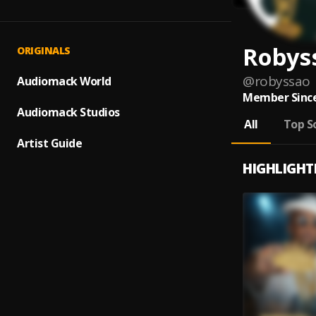
Robys
ORIGINALS
@
robyssao
Audiomack World
Member Since
Audiomack Studios
All
Top S
Artist Guide
HIGHLIGHT