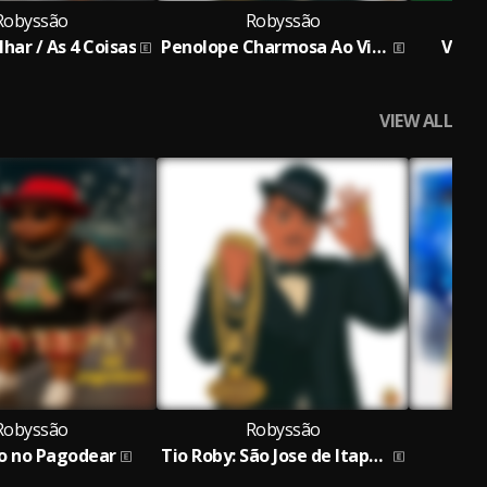
Robyssão
Robyssão
har / As 4 Coisas
Penolope Charmosa Ao Vivo
Vaza 
VIEW ALL
Robyssão
Robyssão
o no Pagodear
Tio Roby: São Jose de Itaporã