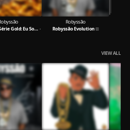
Robyssão
Robyssão
Bloquinho Série Gold: Eu Sou o Cara / Meninas Super Poderosas / Vem Malhar no Paredão
Robyssão Evolution
VIEW ALL