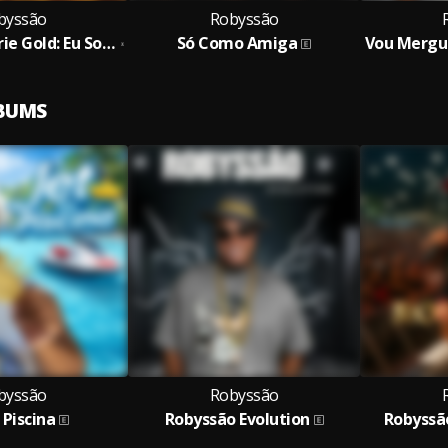
byssão
Robyssão
Bloquinho Série Gold: Eu Sou o Cara / Meninas Super Poderosas / Vem Malhar no Paredão
Só Como Amiga
Vou Mergul
LBUMS
byssão
Robyssão
 Piscina
Robyssão Evolution
Robyssã