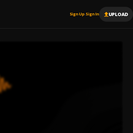
UPLOAD
Sign Up
Sign In
|