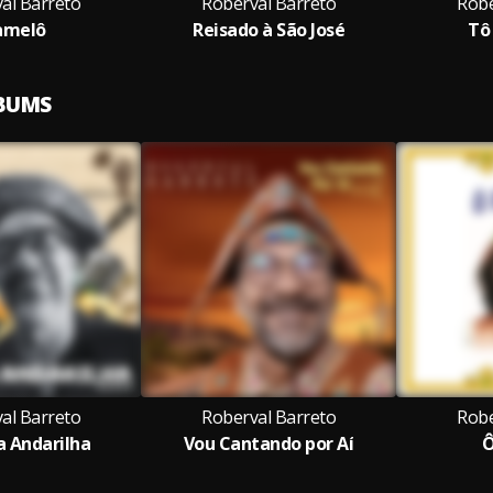
al Barreto
Roberval Barreto
Robe
amelô
Reisado à São José
Tô
LBUMS
al Barreto
Roberval Barreto
Robe
 Andarilha
Vou Cantando por Aí
Ô