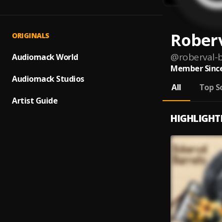
Roberv
ORIGINALS
@
roberval-
Audiomack World
Member Since
Audiomack Studios
All
Top S
Artist Guide
HIGHLIGHT