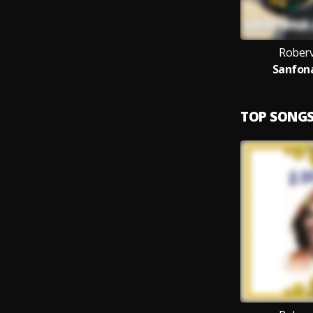
Roberv
Sanfona
TOP SONG