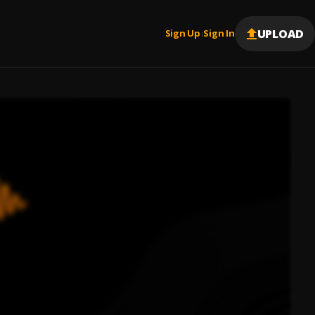
UPLOAD
Sign Up
Sign In
|