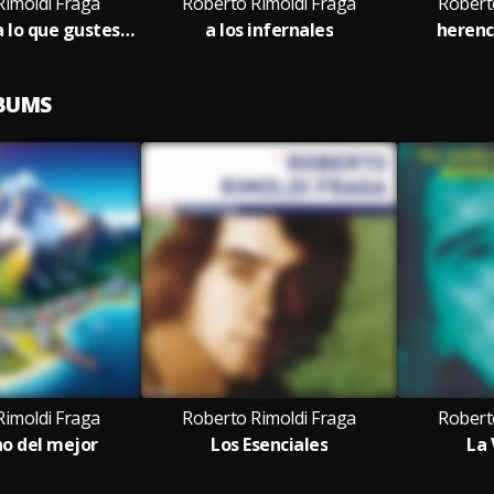
Rimoldi Fraga
Roberto Rimoldi Fraga
Robert
argentina, pa lo que gustes mandar
a los infernales
herenc
LBUMS
Rimoldi Fraga
Roberto Rimoldi Fraga
Robert
o del mejor
Los Esenciales
La 