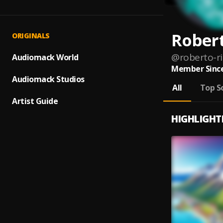
Robert
ORIGINALS
@
roberto-r
Audiomack World
Member Since
Audiomack Studios
All
Top S
Artist Guide
HIGHLIGHT