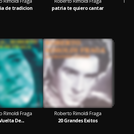
o Rimoldi Fraga
Roberto Rimoldi Fraga
Robe
ia de tradicion
patria te quiero cantar
la 
o Rimoldi Fraga
Roberto Rimoldi Fraga
Vuelta De...
20 Grandes Exitos