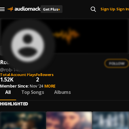
Sign Up
Sign In
Get Plus
+
|
Rob
FOLLOW
@
rob-1460
Total Account Plays
Followers
1.52K
2
Member Since:
Nov '24
MORE
All
Top Songs
Albums
HIGHLIGHTED