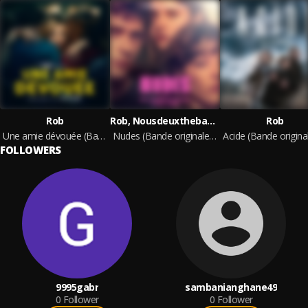
Rob
Rob, Nousdeuxtheband, Paul Sabin
Rob
Une amie dévouée (Bande originale de la série)
Nudes (Bande originale de la série)
FOLLOWERS
9995gabr
sambanianghane49
0
Follower
0
Follower