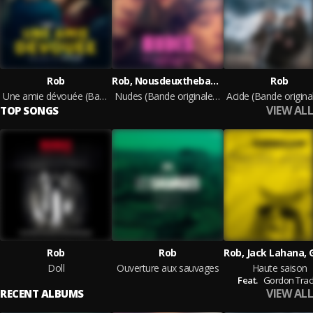
Rob
Rob, Nousdeuxtheband, Paul Sabin
Rob
Une amie dévouée (Bande originale de la série)
Nudes (Bande originale de la série)
VIEW ALL
TOP SONGS
Rob
Rob
Doll
Ouverture aux sauvages
Haute saison
Feat.
Gordon Trac
VIEW ALL
RECENT ALBUMS