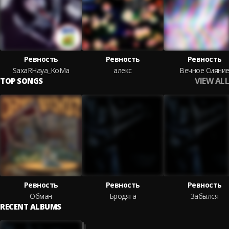
Ревность
Ревность
Ревность
SaxaRHaya_KoMa
алекс
Вечное Сияни
VIEW ALL
TOP SONGS
Ревность
Ревность
Ревность
Обман
Бродяга
Забылся
RECENT ALBUMS