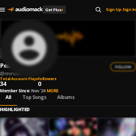
Sign Up
Sign In
Get Plus
+
|
Ревность
FOLLOW
@
revnost
Total Account Plays
Followers
34
0
Member Since:
Nov '24
MORE
All
Top Songs
Albums
HIGHLIGHTED