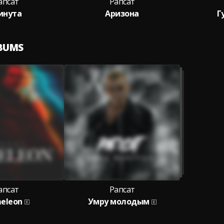
апсат
Рапсат
инута
Аризона
Г
LBUMS
апсат
Рапсат
eleon
Умру молодым