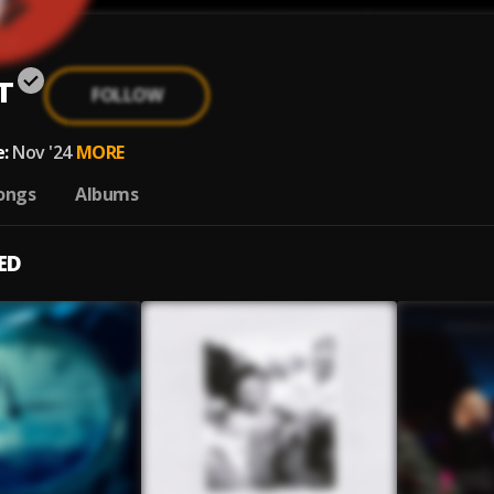
т
FOLLOW
:
Nov '24
MORE
ongs
Albums
ED