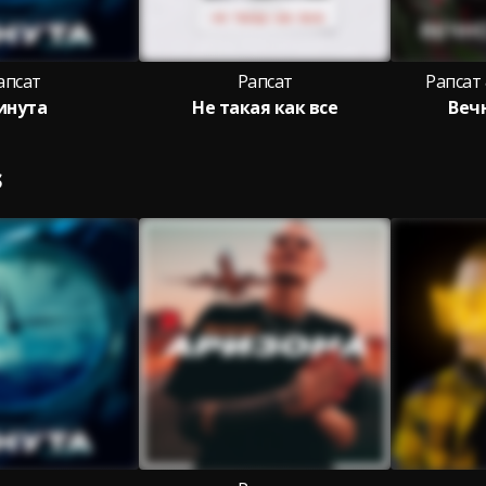
апсат
Рапсат
Рапсат
инута
Не такая как все
Веч
S