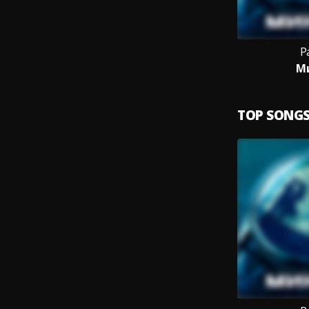
Р
М
TOP SONG