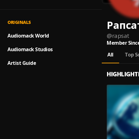
Рапса
ORIGINALS
@
rapsat
Audiomack World
Member Since
Audiomack Studios
All
Top S
Artist Guide
HIGHLIGHT