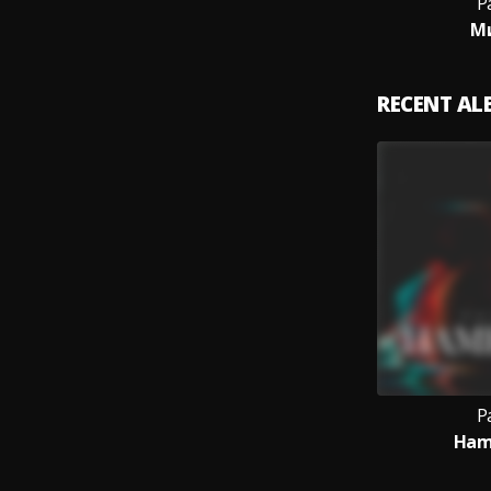
Р
М
RECENT A
Р
Ham