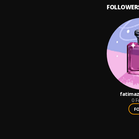
FOLLOWER
fatimaz
0
F
F