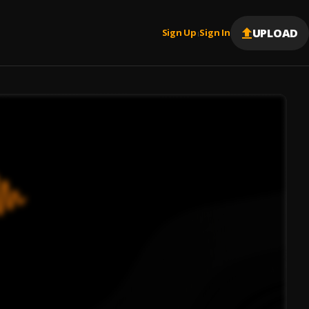
UPLOAD
Sign Up
Sign In
|