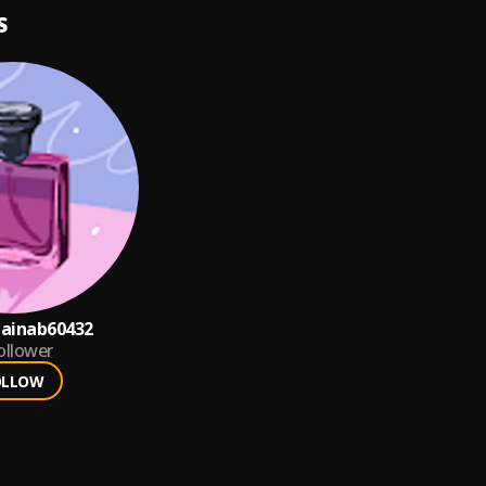
S
ainab60432
ollower
OLLOW