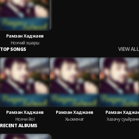
Рамзан Хаджаев
Нохчий эшарш
VIEW ALL
TOP SONGS
Рамзан Хаджаев
Рамзан Хаджаев
Рамзан Хаджа
Нохчи йоI
Хьоменаг
Хазачу суьйран
RECENT ALBUMS