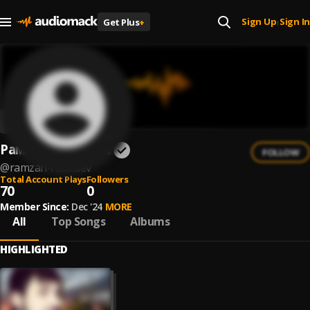
Sign Up
Sign In
Get Plus
+
|
Рамзан Хаджаев
FOLLOW
@
ramzan-hadzaev
Total Account Plays
Followers
70
0
Member Since:
Dec '24
MORE
All
Top Songs
Albums
HIGHLIGHTED