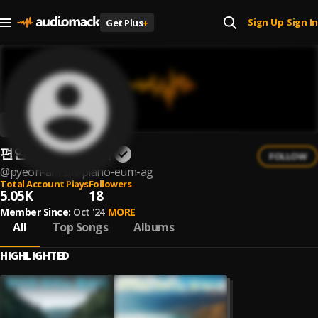
Sign Up
Sign In
Get Plus
+
|
편안한 피아노 음악
FOLLOW
@
pyeon-anhan-piano-eum-ag
Total Account Plays
Followers
5.05K
18
Member Since:
Oct '24
MORE
All
Top Songs
Albums
HIGHLIGHTED