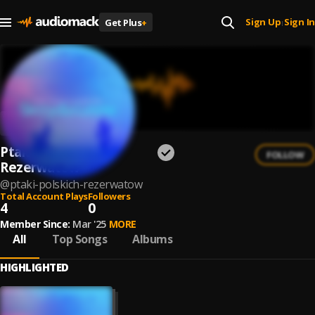
Sign Up
Sign In
Get Plus
+
|
Ptaki Polskich
FOLLOW
Rezerwatow
@
ptaki-polskich-rezerwatow
Total Account Plays
Followers
4
0
Member Since:
Mar '25
MORE
All
Top Songs
Albums
HIGHLIGHTED