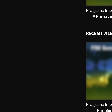
A Primave
RECENT A
Pim Bem