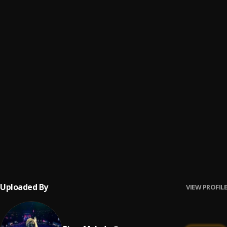
Cuanto Duele
6
.
Carlos y Alejandra
Bachata Feeling
7
.
Pau Hernandez
Fin del Juego
8
.
Pau Hernandez
Mi Perdición (Bachata)
9
.
Dividimos (Bachata Version)
10
.
Nio Garcia, Flow La Movie
Uploaded By
VIEW PROFILE