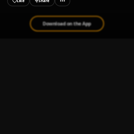
Like
Share
Download on the App
Que Vuelva (SE)
1
.
Alex Bueno
Hoja En Blanco
2
.
Monchy & Alexandra
Bachata Tiempo
3
.
La Mejor Versión de Mi (Remix)
4
.
Natti Natasha & Romeo Santos
Bachata Chata
5
.