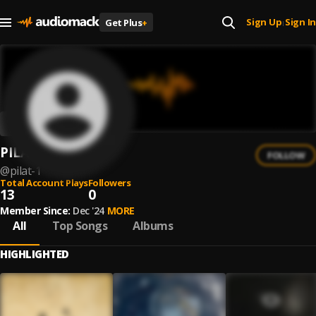
Sign Up
Sign In
Get Plus
+
|
PILAT
FOLLOW
@
pilat-1
Total Account Plays
Followers
13
0
Member Since:
Dec '24
MORE
All
Top Songs
Albums
HIGHLIGHTED