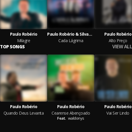
Paulo Robério
Paulo Robério & Silvan Santos
Paulo Robério
Milagre
Cada Lágrima
Alto Preço
VIEW ALL
TOP SONGS
Paulo Robério
Paulo Robério
Paulo Robério
Quando Deus Levanta
Cearense Abençoado
Vai Ser Lindo
Feat.
waldonys