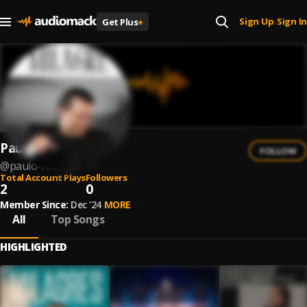
Sign Up
Sign In
Get Plus
+
|
Paulo Robério
FOLLOW
@
paulo-roberio
Total Account Plays
Followers
2
0
Member Since:
Dec '24
MORE
All
Top Songs
HIGHLIGHTED