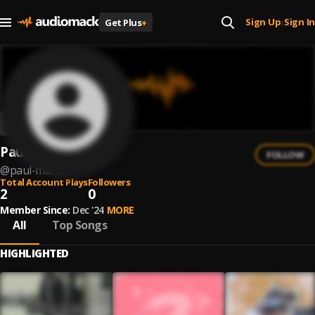
Sign Up
Sign In
Get Plus
+
|
Paul Marro
FOLLOW
@
paul-marro
Total Account Plays
Followers
2
0
Member Since:
Dec '24
MORE
All
Top Songs
HIGHLIGHTED