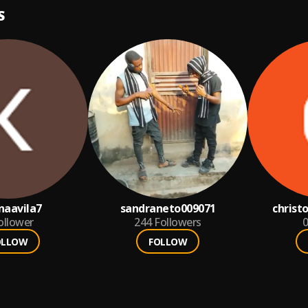
S
naavila7
sandraneto009071
christ
ollower
244
Followers
0
OLLOW
FOLLOW