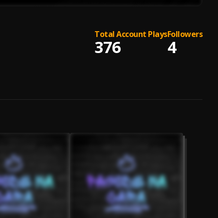
Total Account Plays
Followers
376
4