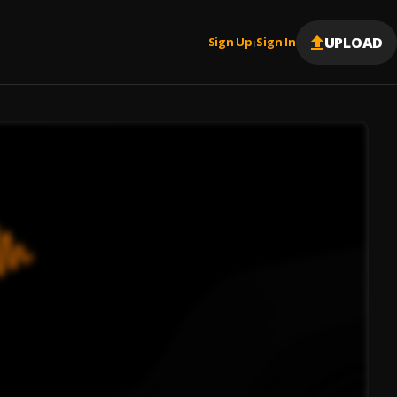
UPLOAD
Sign Up
Sign In
|