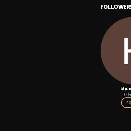
FOLLOWER
khia
0
F
F