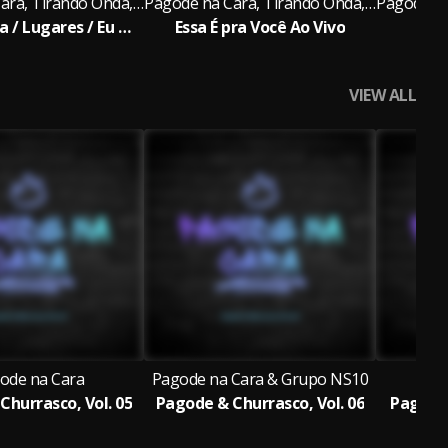
Pagode na Cara, Tirando Onda, Nego Branco
Pagode na Cara, Tirando Onda, Nego Branco
Uma Estrela / Lugares / Eu Tenho Muito Mais / To Carente, Meu Bem Ao Vivo
Essa É pra Você Ao Vivo
Go
VIEW ALL
ode na Cara
Pagode na Cara & Grupo NS10
P
Churrasco, Vol. 05
Pagode & Churrasco, Vol. 06
Pagode 