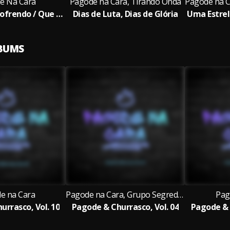
e Na Cara
Pagode na Cara, Tirando Onda
Amor Estou Sofrendo / Que Nem Ioiô / Pago pra Ver / Cadê Meu Amor / Agora Viu Que Perdeu e Chora / Alma Boemia / Amor e Festança Ao Vivo
Dias de Luta, Dias de Glória
LBUMS
e na Cara
Pagode na Cara, Grupo Segredo Sensual & Grupo Quem Me Dera
Pag
urrasco, Vol. 10
Pagode & Churrasco, Vol. 04
Pagode & 