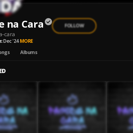
e na Cara
FOLLOW
a-cara
:
Dec '24
MORE
ongs
Albums
ED