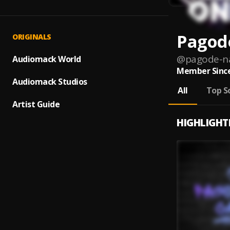
Pagod
ORIGINALS
@
pagode-n
Audiomack World
Member Since
Audiomack Studios
All
Top S
Artist Guide
HIGHLIGHT