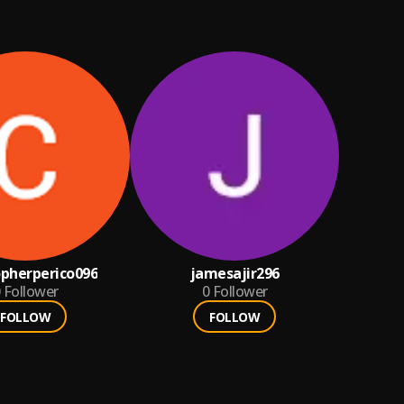
opherperico096
jamesajir296
Follower
0
Follower
FOLLOW
FOLLOW