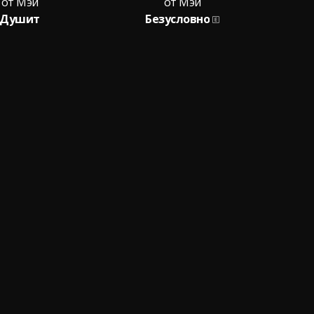
от Мэй
от Мэй
Душит
Безусловно