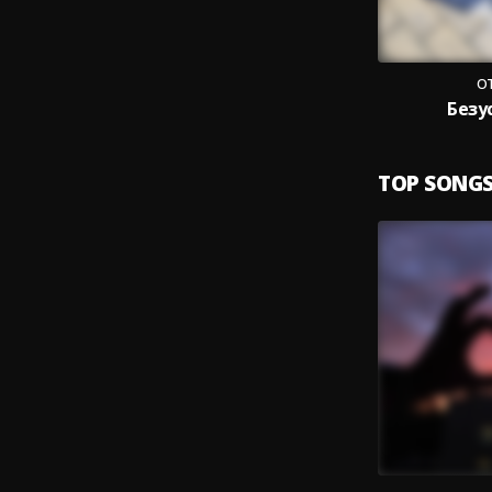
о
Безу
TOP SONG