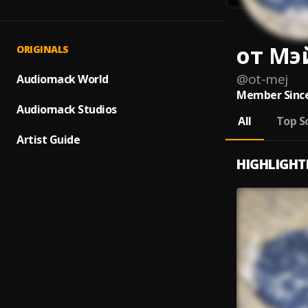
от Мэ
ORIGINALS
@
ot-mej
Audiomack World
Member Since
Audiomack Studios
All
Top S
Artist Guide
HIGHLIGHT