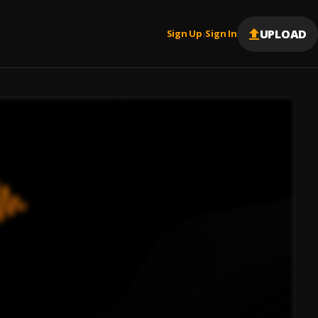
UPLOAD
Sign Up
Sign In
|