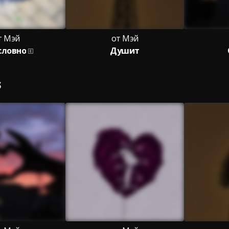
т Мэй
от Мэй
словно
Душит
S