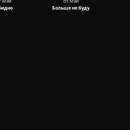
т Мэй
от Мэй
бидно
Больше не буду