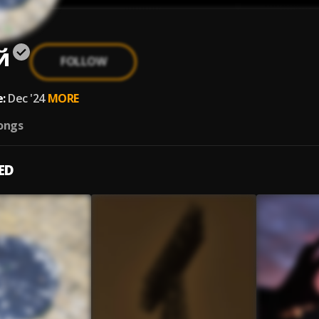
й
FOLLOW
:
Dec '24
MORE
ongs
ED