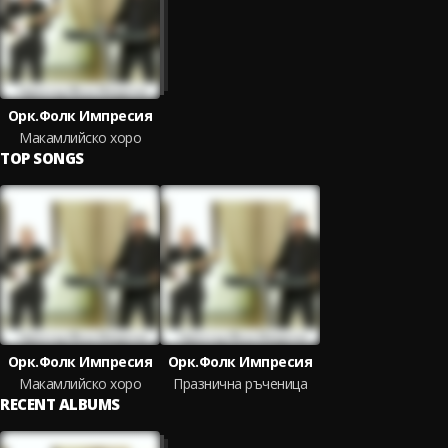
Орк.Фолк Импресия
Макамлийско хоро
TOP SONGS
Орк.Фолк Импресия
Орк.Фолк Импресия
Макамлийско хоро
Празнична ръченица
RECENT ALBUMS