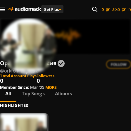
Sign Up
Sign In
Get Plus
+
|
Орк.Фолк Импресия
FOLLOW
@
orkfolk-impresia
Total Account Plays
Followers
0
0
Member Since:
Mar '25
MORE
All
Top Songs
Albums
HIGHLIGHTED