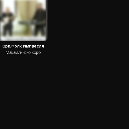
Орк.Фолк Импресия
Макамлийско хоро