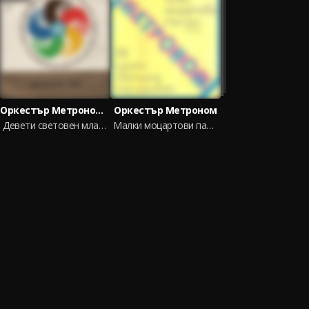
Оркестър Метроном, Студио 5
Оркестър Метроном
Девети световен младежки фестивал: осма плоча
Малки моцартови пародии