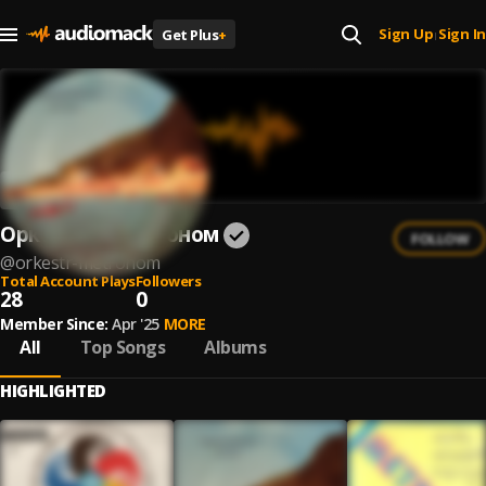
Sign Up
Sign In
Get Plus
+
|
Оркестър Метроном
FOLLOW
@
orkestr-metronom
Total Account Plays
Followers
28
0
Member Since:
Apr '25
MORE
All
Top Songs
Albums
HIGHLIGHTED