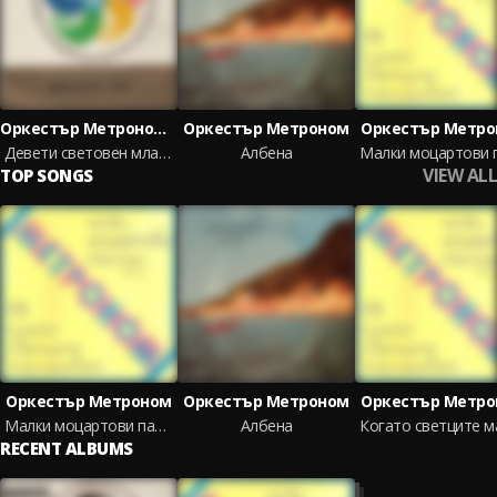
Оркестър Метроном, Студио 5
Оркестър Метроном
Оркестър Метр
Девети световен младежки фестивал: осма плоча
Албена
VIEW ALL
TOP SONGS
Оркестър Метроном
Оркестър Метроном
Оркестър Метр
Малки моцартови пародии
Албена
RECENT ALBUMS