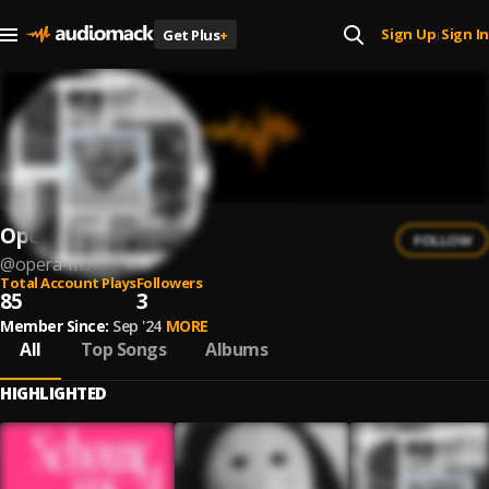
Sign Up
Sign In
Get Plus
+
|
Opéra Mort
FOLLOW
@
opera-mort
Total Account Plays
Followers
85
3
Member Since:
Sep '24
MORE
All
Top Songs
Albums
HIGHLIGHTED