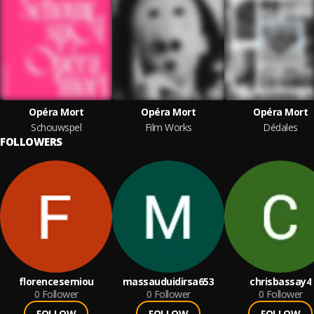
Opéra Mort
Opéra Mort
Opéra Mort
Schouwspel
Film Works
Dédales
FOLLOWERS
florencesemiou
massauduidirsa653
chrisbassay4
0
Follower
0
Follower
0
Follower
FOLLOW
FOLLOW
FOLLOW