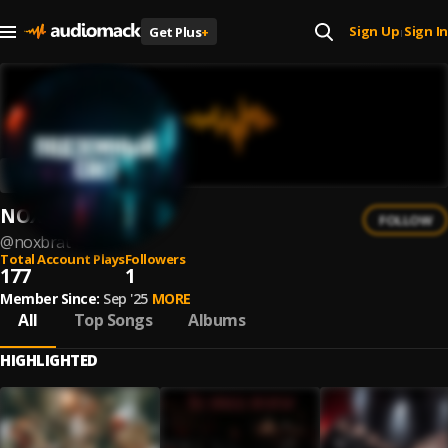
Sign Up
Sign In
Get Plus
+
|
NOXBRAT
FOLLOW
@
noxbrat
Total Account Plays
Followers
177
1
Member Since:
Sep '25
MORE
All
Top Songs
Albums
HIGHLIGHTED